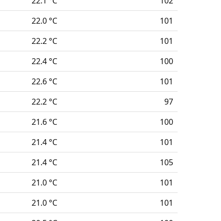
22.1 °C
102
22.0 °C
101
22.2 °C
101
22.4 °C
100
22.6 °C
101
22.2 °C
97
21.6 °C
100
21.4 °C
101
21.4 °C
105
21.0 °C
101
21.0 °C
101