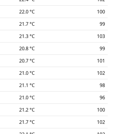
22.0 °C
100
21.7 °C
99
21.3 °C
103
20.8 °C
99
20.7 °C
101
21.0 °C
102
21.1 °C
98
21.0 °C
96
21.2 °C
100
21.7 °C
102