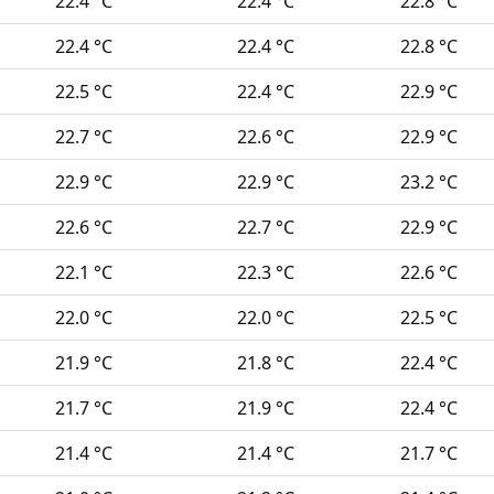
22.4 °C
22.4 °C
22.8 °C
22.4 °C
22.4 °C
22.8 °C
22.5 °C
22.4 °C
22.9 °C
22.7 °C
22.6 °C
22.9 °C
22.9 °C
22.9 °C
23.2 °C
22.6 °C
22.7 °C
22.9 °C
22.1 °C
22.3 °C
22.6 °C
22.0 °C
22.0 °C
22.5 °C
21.9 °C
21.8 °C
22.4 °C
21.7 °C
21.9 °C
22.4 °C
21.4 °C
21.4 °C
21.7 °C