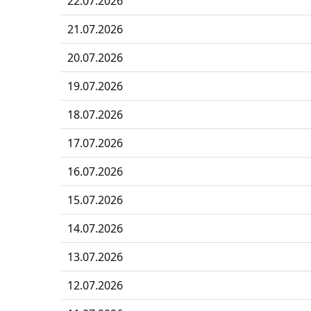
22.07.2026
21.07.2026
20.07.2026
19.07.2026
18.07.2026
17.07.2026
16.07.2026
15.07.2026
14.07.2026
13.07.2026
12.07.2026