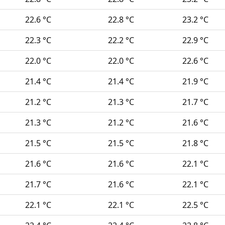
22.6 °C
22.8 °C
23.2 °C
22.3 °C
22.2 °C
22.9 °C
22.0 °C
22.0 °C
22.6 °C
21.4 °C
21.4 °C
21.9 °C
21.2 °C
21.3 °C
21.7 °C
21.3 °C
21.2 °C
21.6 °C
21.5 °C
21.5 °C
21.8 °C
21.6 °C
21.6 °C
22.1 °C
21.7 °C
21.6 °C
22.1 °C
22.1 °C
22.1 °C
22.5 °C