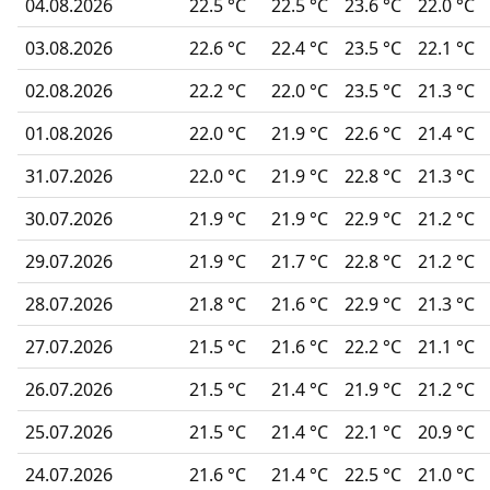
04.08.2026
22.5 °C
22.5 °C
23.6 °C
22.0 °C
03.08.2026
22.6 °C
22.4 °C
23.5 °C
22.1 °C
02.08.2026
22.2 °C
22.0 °C
23.5 °C
21.3 °C
01.08.2026
22.0 °C
21.9 °C
22.6 °C
21.4 °C
31.07.2026
22.0 °C
21.9 °C
22.8 °C
21.3 °C
30.07.2026
21.9 °C
21.9 °C
22.9 °C
21.2 °C
29.07.2026
21.9 °C
21.7 °C
22.8 °C
21.2 °C
28.07.2026
21.8 °C
21.6 °C
22.9 °C
21.3 °C
27.07.2026
21.5 °C
21.6 °C
22.2 °C
21.1 °C
26.07.2026
21.5 °C
21.4 °C
21.9 °C
21.2 °C
25.07.2026
21.5 °C
21.4 °C
22.1 °C
20.9 °C
24.07.2026
21.6 °C
21.4 °C
22.5 °C
21.0 °C